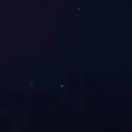
捐赠口罩
慰问抗战老兵 接受红色洗礼