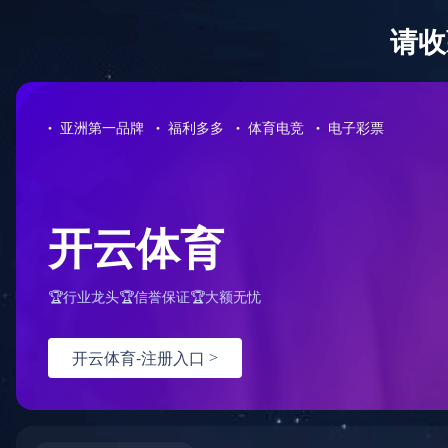
中国体育竞猜