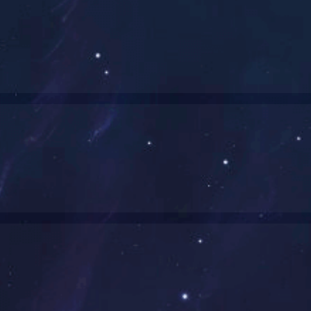
（1）
优秀的中国体育竞猜网、高效的管理团队
党建引领，文化强企；
年轻且富有激情的管理团队；
精细化管理理念，数字化管控平台；
（2）
清晰的职业发展通道
实施管理与技术双通道；
内部公开竞聘制度，不断自我挑战、自我超越