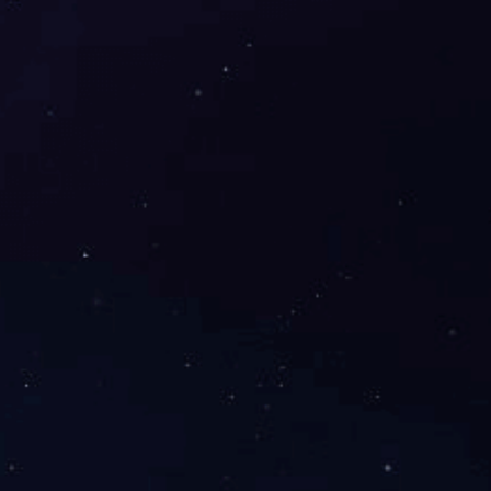
程中会再次跟您确认。
加入大元
公示公告
人才理念
社会招聘
校园招聘
联系我们