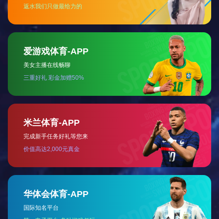
“红心”：对党忠诚、信念坚定；
“元”：中国体育竞猜网；
“红心元”：红色初心，立企之本。
建立“
12345
”党建工作运行机制
确立“一个目标”：
即巩固党对企业的领导力、提升企业效益、增强企
业竞争力；
建立“双向”体制：
党委、董事会交叉任职，骨干和党员双向培养；
发挥“三个作用”：
发挥党委、党支部、党员作用；
构建“四个支撑”：
构建党建工作责任机制、运行机制、保障机制和考
核机制支撑；
打造“五大品牌”：
打造大元“党建标准化”、基层党支部“十星评定”、
“后备人才库建设”、“五位一体”监督、“大元志愿服务”五大党建品牌。