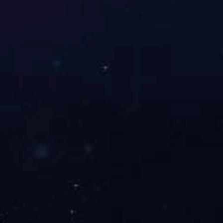
党建引领
产业版图
大元建业集团
大元科研设计集团
大元建筑工业化集团
大元实业发展集团
大元元正文旅集团
新产业发展
大元元硕农业发展集团
企业公益
社会公益
善基金
加入大元
公示公告
人才理念