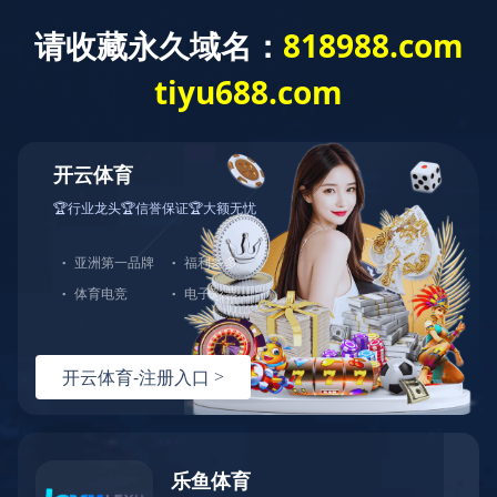
中国体育竞猜网
党建引领