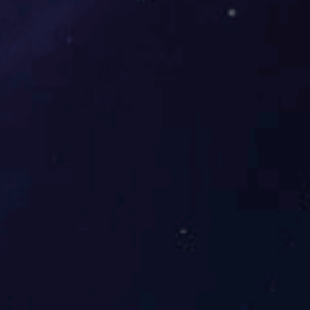
中国体育竞猜网
概况
中国体育竞猜网
大事记
企业荣誉
中国体育竞猜网
集团新闻
多媒体中心
自媒体矩阵