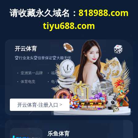
中国体育竞猜网
Category: 集团新闻