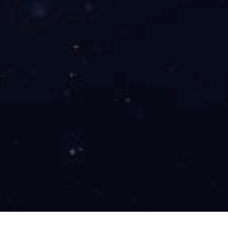
2024年12月3日
下午7:18
中国体育竞猜网