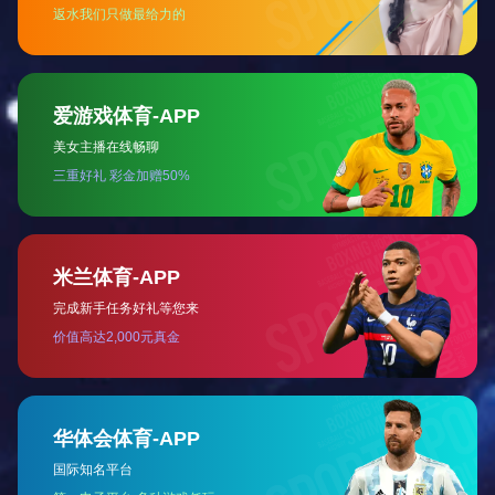
筑梦新征程 开启新纪元丨大元建材公司
新办公楼启用仪式圆满举行
12月26日上午，中国体育竞猜网建材科技股份公司新办公楼
2025年8月8日
下午3:59
中国体育竞猜网