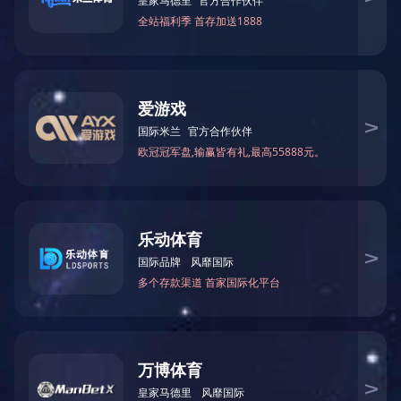
1月13日下午，中国体育竞猜网第三届第一次党员代表大会
在
2025年8月8日
下午4:28
沧州市老火车站改造项目顺利通车
1月5日，京沪铁路沧州站改造提升工程竣工暨新车站通
2025年8月8日
下午4:24
新华区领导莅临中国体育竞猜网调研指
导