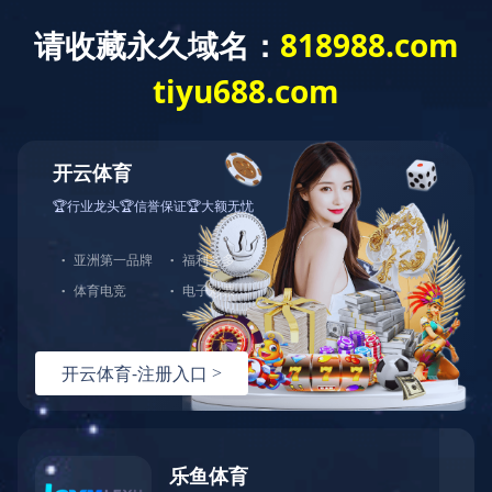
中国体育竞猜网
跳
至
Main
中国体育竞猜网在国家级省际
内
Men
交叉核查工作中获双项荣誉
容
中国体育竞猜网
,
集团新闻
/ 作者：
党群文化中心
11月20日，中国体育竞猜网京津工程局承建的天津宁河安置房项
目，凭借严格的实名制管理和完善的农民工工资保障体系，在国
务院对省级根治欠薪工作整体情况的检查中表现出色，荣获“标杆
项目”称号。为表彰中国体育竞猜网在迎检工作中的突出表现，天
津市宁河区人力资源和社会保障局向集团发出感谢信，宁河区住
房和建设委员会授予集团“2024年度天津市宁河区先进施工企业”
荣誉称号。