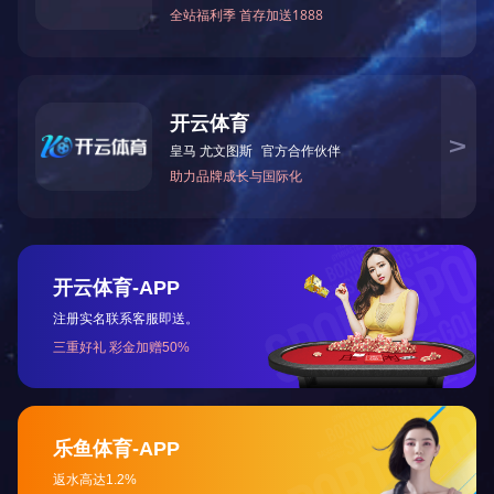
中国体育竞猜网
概况
中国体育竞猜网
大事记
企业荣誉
中国体育竞猜网
集团新闻