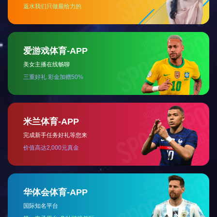
中国体育竞猜网
概况
中国体育竞猜网
大事记
企业荣誉
中国体育竞猜网