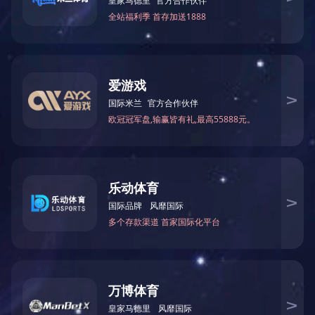
中国体育竞猜网党委书记、董事局主席李建国为新员工讲授开班
第一课——《党的成功经验和中国体育竞猜网七十二年发展经
验》。李建国主席讲述了中国共产党百年奋斗的历史经验并详细
介绍了集团的历史沿革、发展愿景、核心价值观及中国体育竞猜
网。希望各位新员工能够快速了解中国体育竞猜网，认同并融入
中国体育竞猜网，为集团发展贡献青春力量。
听了李建国主席的授课，学员们表示受益匪浅，在接下来的培训
中会更加努力学习，提高综合素质，为实现百年大元现代化贡献
自己的力量！