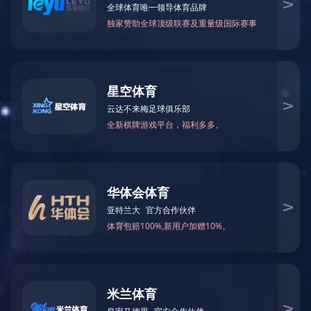
回首过去，集团从筚路蓝缕到行业翘楚，每一步都凝聚着全体员
工的智慧和汗水，每一份成绩都铭刻着大元人坚韧不拔、追求卓
越的精神。72年不平凡的历程，始终坚持以人为本，创新驱动，
质量至上，服务社会的理念，为社会经济发展做出了卓越贡献。