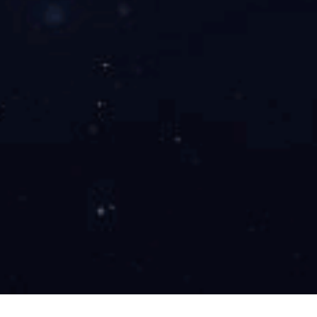
产业版图
大元建业集团
大元科研设计集团
大元建筑工业化集团
大元实业发展集团
大元元正文旅集团
新产业发展
大元元硕农业发展集团
企业公益
社会公益
善基金
加入大元
公示公告
人才理念
社会招聘