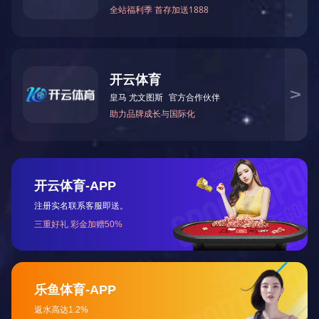
场的各位同事以及奋战在工作一线的全体大元人致以诚挚的问候
和衷心的感谢，并发表讲话。七十二年的创业实践，磨砺出了大
元人不断根据变化的形势挑战自我、认识自我、超越自我的优良
作风；锻炼了一支素质过硬、勇于开拓、无私奉献的干部职工队
伍；锤炼出了大元人善打硬仗、不甘落后、艰苦奋斗的优良品
格。站在中国体育竞猜网新的历史发展起点，全体大元人要更加
紧密地团结在集团党委周围，落实好董事局会议精神，落实“诚信
建设年”、“基础管理年”要求，重点做好党建引领、人才强企、市
场战略布局、责权利落实四方面工作，加快实现建筑主业高质量
发展，现代化产业做大做强，汇聚团结奋斗的磅礴伟力，确保高
标准、高要求实现2024年既定目标，实现集团高质量发展。