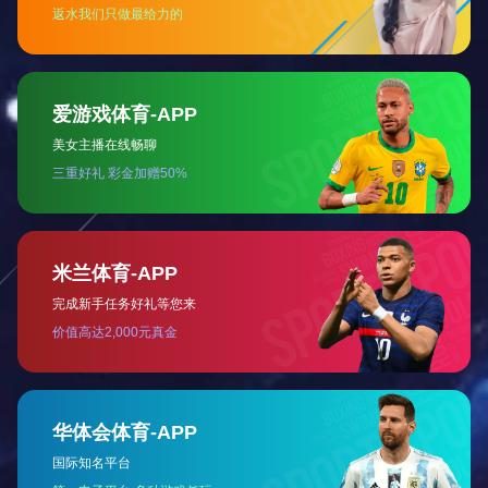
5月的风吹拂着劳动者的笑脸，也吹响了向时代进军的号角。
为大力弘扬劳模精神、劳动精神、工匠精神，发挥好劳模工匠示
范引领作用，仪式特邀河北省劳动模范白晓军同志致辞。他表
示，“工匠精神”不仅是建筑作业者赖以生存的职业操守，更是管理
者职业生涯的精神支柱。欣逢盛世，唯有厚植工匠精神文化，缔
造新质生产力，才能传承大元文化，塑造执着专注，永不言败，
千锤百炼，一丝不苟，追求卓越的职业价值观，作为一名建设行
业者，将义不容辞推动中国体育竞猜网“每建必优”的质量文化，把
“创精品工程”作为既定目标，用“极致、传承、责任、专注、坚
守、创新”六个关键词来实现工匠精神，创造传世精品，实现百年
大元现代化。