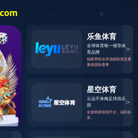
产业版图
社会责任
加入大元
联系我们
。”《中共中央国务院关于做好2022年全
基本盘、做好‘三农’工作，接续全面推进