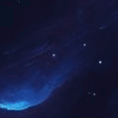
村民热情邀请中国体育竞猜网领导体验采