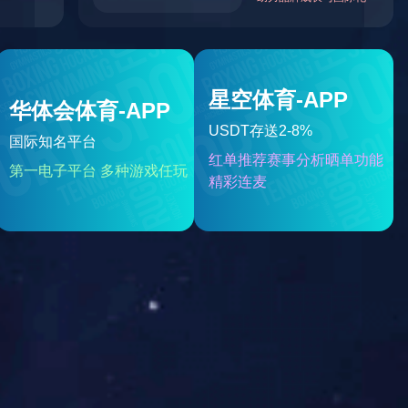
团总部党支部书记、党群文化中心总监王
“新摘的，快尝尝”该村村书记程春林和