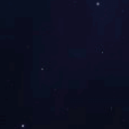
中国体育竞猜网购置扶贫桃3000余斤，