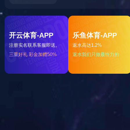
目前正值桃子成熟上市时节，黄骅市齐家
金英一行走进桃园，只见郁郁葱葱的桃林
村民热情的递上桃子，脸上洋溢着丰收的