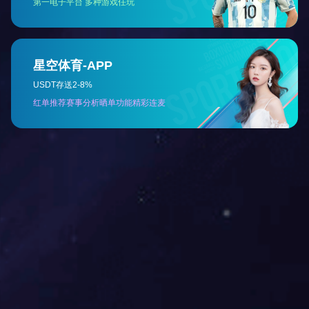
中国体育竞猜网
概况
中国体育竞猜网
大事记