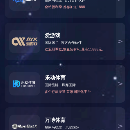
王院长首先对基地场所进行介绍，并带领慰问自建院起至今已工